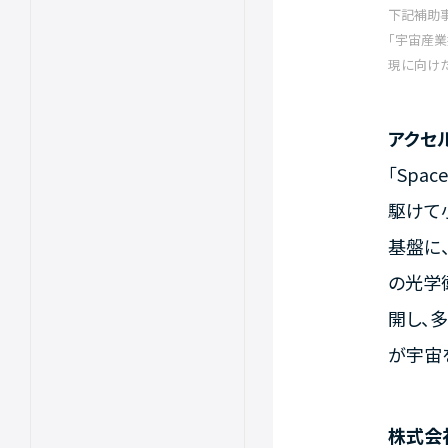
下記補助
「宇宙産
現に向けた
アクセ
「Spa
駆けて
基盤に、
の光学
開し、
が宇宙
株式会