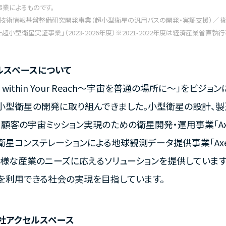
事業によるものです。
業技術情報基盤整備研究開発事業（超小型衛星の汎用バスの開発・実証支援）／ 衛
超小型衛星実証事業」（2023-2026年度）※2021-2022年度は経済産業省直執
ルスペースについて
ce within Your Reach〜宇宙を普通の場所に〜」をビ
小型衛星の開発に取り組んできました。小型衛星の設計、
顧客の宇宙ミッション実現のための衛星開発・運用事業「Axel
衛星コンステレーションによる地球観測データ提供事業「Axel
多様な産業のニーズに応えるソリューションを提供しています
を利用できる社会の実現を目指しています。
社アクセルスペース