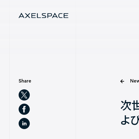
Menu
Company
News
Share
New
Services
次
Missions
よ