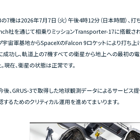
-3の7機は2026年7月7日（火）午後4時12分（日本時間）
aunch社を通じて相乗りミッションTransporter-17に
宇宙軍基地からSpaceXのFalcon 9ロケットにより打
に成功し、軌道上の7機すべての衛星から地上への最初の電
た。現在、衛星の状態は正常です。
今後、GRUS-3で取得した地球観測データによるサービス
認するためのクリティカル運用を進めてまいります。