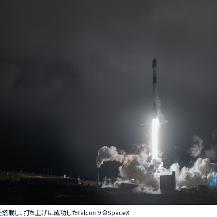
を搭載し、打ち上げに成功したFalcon 9 ©SpaceX