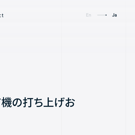
ct
En
Ja
Social
Links
」7機の打ち上げお
Axelspace Holdings
AxelGlobe