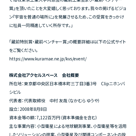
賞』を頂いたことを大変嬉しく思っております。我々の掲げるビジョ
ン『宇宙を普通の場所に』を発展させるため、この受賞をきっかけ
に社員一同精進していく所存です。」
「蔵前特別賞・蔵前ベンチャー賞」の概要詳細は以下の公式サイト
をご覧ください。
https://www.kuramae.ne.jp/kvs/event/
株式会社アクセルスペース 会社概要
所在地：東京都中央区日本橋本町三丁目3番3号 Clipニホンバ
シビル
代表者：代表取締役 中村 友哉（なかむら ゆうや）
設立：2008年8月8日
資本金等の額：7,122百万円（資本準備金を含む）
主な事業内容：小型衛星による地球観測事業、小型衛星等を活用
したソリューションの提案、小型衛星及び関連コンポーネントの設