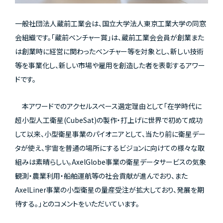
一般社団法人蔵前工業会は、国立大学法人東京工業大学の同窓
会組織です。「蔵前ベンチャー賞」は、蔵前工業会会員が創業また
は創業時に経営に関わったベンチャー等を対象とし、新しい技術
等を事業化し、新しい市場や雇用を創造した者を表彰するアワー
ドです。
本アワードでのアクセルスペース選定理由として「在学時代に
超小型人工衛星(CubeSat)の製作・打上げに世界で初めて成功
して以来、小型衛星事業のパイオニアとして、当たり前に衛星デー
タが使え、宇宙を普通の場所にするビジョンに向けての様々な取
組みは素晴らしい。AxelGlobe事業の衛星データサービスの気象
観測・農業利用・船舶運航等の社会貢献が進んでおり、また
AxelLiner事業の小型衛星の量産受注が拡大しており、発展を期
待する。」とのコメントをいただいています。