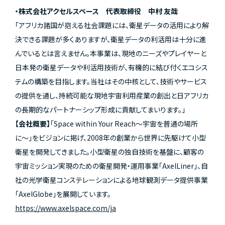
・株式会社アクセルスペース 代表取締役 中村 友哉
「アフリカ諸国が抱える社会課題には、衛星データの活用により解
決できる課題が多くありますが、衛星データの利活用は十分に進
んでいるとは言えません。本事業は、現地のニーズやプレイヤーと
日本発の衛星データや利活用技術が、有機的に結び付くエコシス
テムの構築を目指します。当社はその中核として、技術やサービス
の提供を通し、持続可能な現地宇宙利用産業の創出と日アフリカ
の長期的なパートナーシップ形成に貢献してまいります。」
【会社概要】
「Space within Your Reach〜宇宙を普通の場所
に〜」をビジョンに掲げ、2008年の創業から世界に先駆けて小型
衛星を開発してきました。小型衛星の独自技術を基盤に、顧客の
宇宙ミッション実現のための衛星開発・運用事業「AxelLiner」、自
社の光学衛星コンステレーションによる地球観測データ提供事業
「AxelGlobe」を展開しています。
https://www.axelspace.com/ja