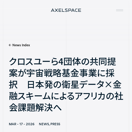
News Index
Company
クロスユーら4団体の共同提
News
案が宇宙戦略基金事業に採
Services
択 日本発の衛星データ×金
Missions
融スキームによるアフリカの社
会課題解決へ
Contact
MAR - 17 - 2026
NEWS, PRESS