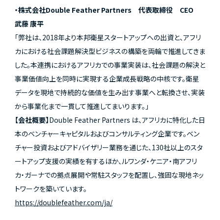
・株式会社Double Feather Partners 代表取締役 CEO
武藤 康平
「弊社は、2018年より本邦衛星スタートアップへの出資と、アフリ
カにおける社会課題解決型ビジネスの構築を両輪で推進してきま
した。本連携におけるアフリカでの事業実装は、社会課題の解決と
事業価値向上を同時に実現する企業成長戦略の中核です。衛星
データを現地で持続的な価値を生み出す事業へと転換させ、実装
から事業化まで一貫して推進してまいります。」
【会社概要】
Double Feather Partners は、アフリカに特化した日
本のベンチャーキャピタルおよびコンサルティング企業です。ベン
チャー投資およびアドバイザリー業務を通じた、130社以上のスタ
ートアップ支援の実績を有するほか、ルワンダ・ケニア・南アフリ
カ・ガーナでの拠点展開や常駐スタッフを配置し、強固な現地ネッ
トワークを築いています。
https://doublefeather.com/ja/