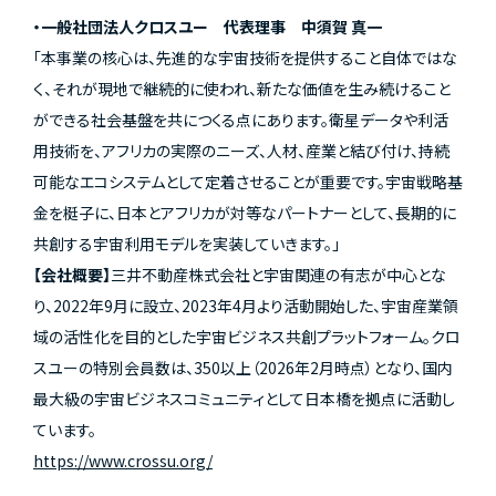
・一般社団法人クロスユー 代表理事 中須賀 真一
「本事業の核心は、先進的な宇宙技術を提供すること自体ではな
く、それが現地で継続的に使われ、新たな価値を生み続けること
ができる社会基盤を共につくる点にあります。衛星データや利活
用技術を、アフリカの実際のニーズ、人材、産業と結び付け、持続
可能なエコシステムとして定着させることが重要です。宇宙戦略基
金を梃子に、日本とアフリカが対等なパートナーとして、長期的に
共創する宇宙利用モデルを実装していきます。」
【会社概要】
三井不動産株式会社と宇宙関連の有志が中心とな
り、2022年9月に設立、2023年4月より活動開始した、宇宙産業領
域の活性化を目的とした宇宙ビジネス共創プラットフォーム。クロ
スユーの特別会員数は、350以上（2026年2月時点）となり、国内
最大級の宇宙ビジネスコミュニティとして日本橋を拠点に活動し
ています。
https://www.crossu.org/