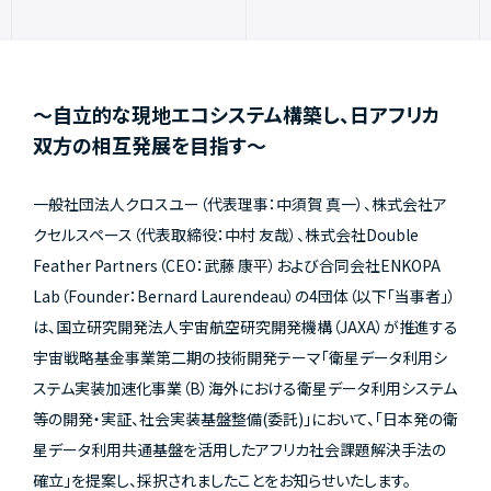
～自立的な現地エコシステム構築し、日アフリカ
双方の相互発展を目指す～
一般社団法人クロスユー（代表理事：中須賀 真一）、株式会社ア
クセルスペース（代表取締役：中村 友哉）、株式会社Double
Feather Partners（CEO：武藤 康平）および合同会社ENKOPA
Lab（Founder：Bernard Laurendeau）の4団体（以下「当事者」）
は、国立研究開発法人宇宙航空研究開発機構（JAXA）が推進する
宇宙戦略基金事業第二期の技術開発テーマ「衛星データ利用シ
ステム実装加速化事業（B）海外における衛星データ利用システム
等の開発・実証、社会実装基盤整備(委託)」において、「日本発の衛
星データ利用共通基盤を活用したアフリカ社会課題解決手法の
確立」を提案し、採択されましたことをお知らせいたします。