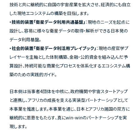
技術と共に継続的に自国の宇宙産業を拡大させ、経済的にも自立
した現地エコシステムの構築を目指します。
・技術的装置「衛星データ利用共通基盤」
：現地のニーズを起点に
設計し、容易に様々な衛星データの取得・解析ができる日本発の
データ利用基盤。
・社会的装置「衛星データ利活用プレイブック」
：現地の産官学プ
レイヤーを主軸とした体制構築、金融・公的資金を組み込んだ予
算設計、持続可能な商業化プロセスを体系化するエコシステム構
築のための実践的ガイド。
日本側は当事者4団体を中核に、政府機関や宇宙スタートアップ
と連携し、アフリカの成長を支える実装型パートナーシップとして
本事業を推進します。本事業を通じ、日本とアフリカ諸国の双方に
継続的に恩恵をもたらす、真にwin-winのパートナーシップを実
現します。