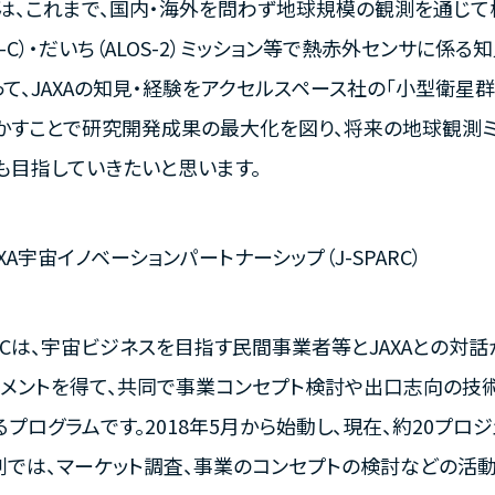
Aでは、これまで、国内・海外を問わず地球規模の観測を通じ
M-C）・だいち（ALOS-2）ミッション等で熱赤外センサに係
って、JAXAの知見・経験をアクセルスペース社の「小型衛星
かすことで研究開発成果の最大化を図り、将来の地球観測
も目指していきたいと思います。
AXA宇宙イノベーションパートナーシップ（J-SPARC）
PARCは、宇宙ビジネスを目指す民間事業者等とJAXAとの
トメントを得て、共同で事業コンセプト検討や出口志向の技
るプログラムです。2018年5月から始動し、現在、約20プロ
創では、マーケット調査、事業のコンセプトの検討などの活