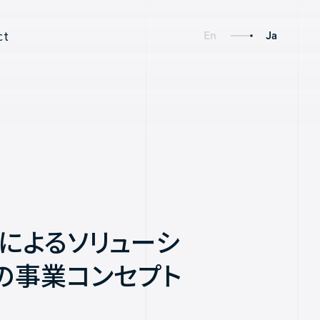
ct
En
Ja
Social
Links
によるソリューシ
Axelspace Holdings
との事業コンセプト
AxelGlobe