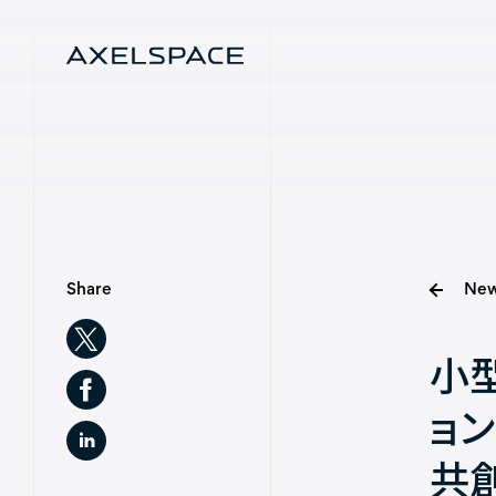
Menu
Company
News
Share
New
Services
小
Missions
ョ
共