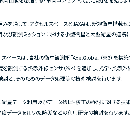
事業価値を創造する「事業コンセプト共創活動」を開始しま
組みを通して、アクセルスペースとJAXAは、新規衛星搭載
用及び観測ミッションにおける小型衛星と大型衛星の連携に
スペースは、自社の衛星観測網「AxelGlobe」（※3）を構
度を観測する熱赤外線センサ（※4）を追加し、光学・熱赤
検討と、そのためのデータ処理等の技術検討を行います。
Aは、衛星データ利用及びデータ処理・校正の検討に対する技
温度データを用いた防災などの利用研究の検討を行います