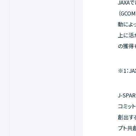
JAX
（GCO
動によ
上に活
の獲得
※1：J
J-S
コミッ
創出す
プト共