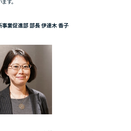
います。
 新事業促進部 部長 伊達木 香子