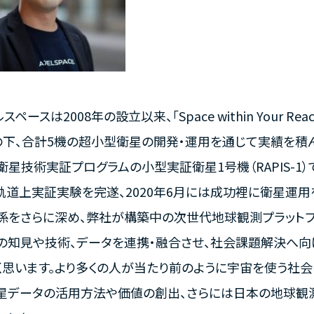
スペースは2008年の設立以来、「Space within Your 
の下、合計5機の超小型衛星の開発・運用を通じて実績を積んで
星技術実証プログラムの小型実証衛星1号機（RAPIS-1）で
軌道上実証実験を完遂、2020年6月には成功裡に衛星運用を
係をさらに深め、弊社が構築中の次世代地球観測プラットフォーム
の知見や技術、データを連携・融合させ、社会課題解決へ
く思います。より多くの人が当たり前のように宇宙を使う社会
星データの活用方法や価値の創出、さらには日本の地球観