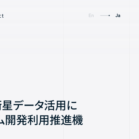
ct
En
Ja
Social
Links
衛星データ活用に
Axelspace Holdings
ム開発利用推進機
AxelGlobe