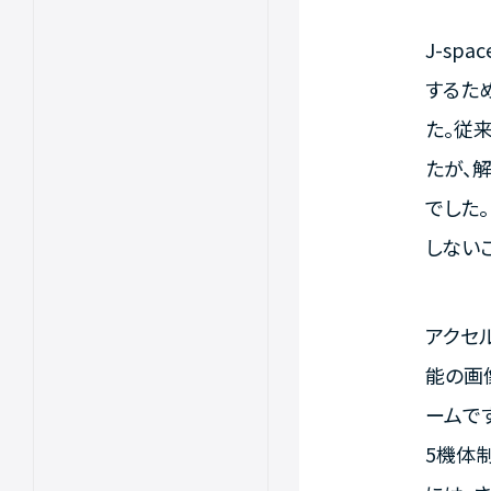
J-sp
するた
た。従
たが、
でした
しない
アクセ
能の画
ームで
5機体