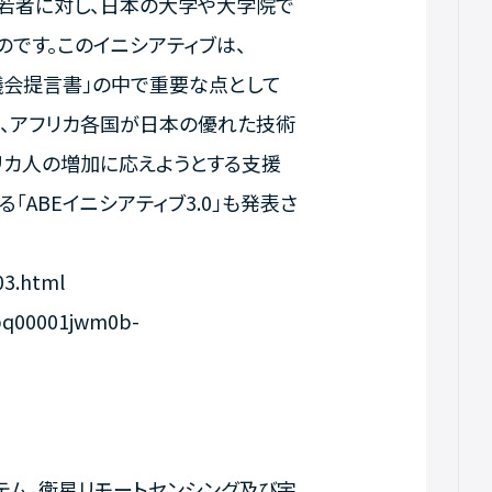
リカの若者に対し、日本の大学や大学院で
です。このイニシアティブは、
携協議会提言書」の中で重要な点として
、アフリカ各国が日本の優れた技術
リカ人の増加に応えようとする支援
する「ABEイニシアティブ3.0」も発表さ
s03.html
57pq00001jwm0b-
テム、衛星リモートセンシング及び宇