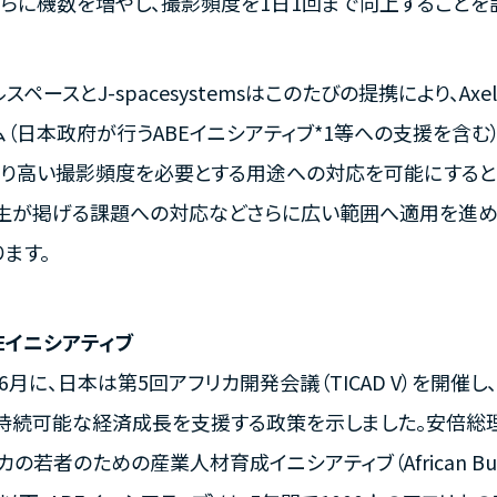
さらに機数を増やし、撮影頻度を1日1回まで向上することを
スペースとJ-spacesystemsはこのたびの提携により、Ax
ム（日本政府が行うABEイニシアティブ*1等への支援を含む
より高い撮影頻度を必要とする用途への対応を可能にすると
生が掲げる課題への対応などさらに広い範囲へ適用を進め、
ります。
ABEイニシアティブ
年6月に、日本は第5回アフリカ開発会議（TICAD V）を開
持続可能な経済成長を支援する政策を示しました。安倍総
の若者のための産業人材育成イニシアティブ（African Business Ed