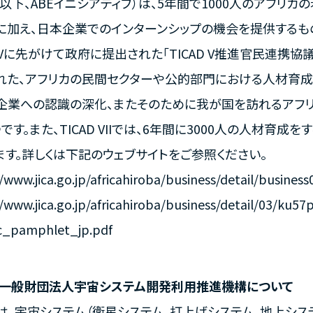
h、以下、ABEイニシアティブ）は、5年間で1000人のアフ
に加え、日本企業でのインターンシップの機会を提供するもの
AD Vに先がけて政府に提出された「TICAD V推進官民連
れた、アフリカの民間セクターや公的部門における人材育成
企業への認識の深化、またそのために我が国を訪れるアフ
です。また、TICAD VIIでは、6年間に3000人の人材育成を
ます。詳しくは下記のウェブサイトをご参照ください。
/www.jica.go.jp/africahiroba/business/detail/busines
//www.jica.go.jp/africahiroba/business/detail/03/ku
c_pamphlet_jp.pdf
 一般財団法人宇宙システム開発利用推進機構について
は、宇宙システム（衛星システム、打上げシステム、地上シス