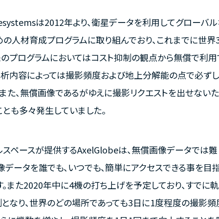
acesystemsは2012年より、衛星データを利用してグロー
めの人材育成プログラムに取り組んでおり、これまでに世界3
来のプログラムにおいてはコスト抑制の観点から無償で利用
解析内容によっては撮影頻度および地上分解能の点で必ずし
。また、無償画像であるがゆえに撮影リクエストを出せない
ことも多々発生していました。
ルスペースが提供するAxelGlobeは、無償画像データでは
像データを誰でも、いつでも、簡単にアクセスできる事を目
す。また2020年中に4機の打ち上げを予定しており、すでに
制となり、世界のどの場所であっても3日に1度程度の撮影頻度