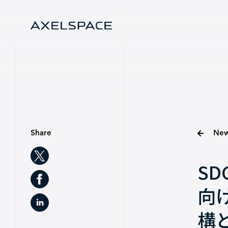
Menu
Company
News
Share
New
Services
S
Missions
向
構