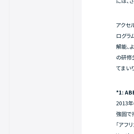
には、
アクセル
ログラ
解能、
の研修
てまい
*1: 
2013
強固で
「アフリカ