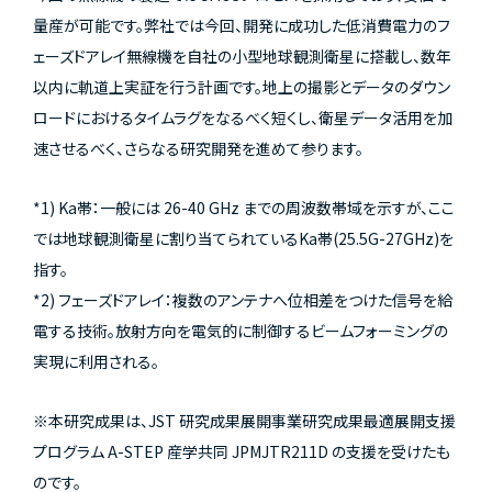
量産が可能です。弊社では今回、開発に成功した低消費電力のフ
ェーズドアレイ無線機を自社の小型地球観測衛星に搭載し、数年
以内に軌道上実証を行う計画です。地上の撮影とデータのダウン
ロードにおけるタイムラグをなるべく短くし、衛星データ活用を加
速させるべく、さらなる研究開発を進めて参ります。
*1) Ka帯：一般には 26-40 GHz までの周波数帯域を示すが、ここ
では地球観測衛星に割り当てられているKa帯(25.5G-27GHz)を
指す。
*2) フェーズドアレイ：複数のアンテナへ位相差をつけた信号を給
電する技術。放射方向を電気的に制御するビームフォーミングの
実現に利用される。
※本研究成果は、JST 研究成果展開事業研究成果最適展開支援
プログラム A-STEP 産学共同 JPMJTR211D の支援を受けたも
のです。