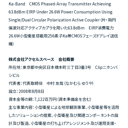
Ka-Band CMOS Phased-Array Transmitter Achieving
63.8dBm EIRP Under 26.6W Power Consumption Using
Single/Dual Circular Polarization Active Coupler（片・両円
偏波対応アクティブカプラを用いた63.8dBm EIRP消費電力
26.6W小型衛星搭載用256素子Ka帯CMOSフェーズドアレイ送信
機）
株式会社アクセルスペース 会社概要
所在地：東京都中央区日本橋本町三丁目3番3号 Clipニホンバ
シビル
代表者：代表取締役 中村 友哉（なかむら ゆうや）
設立：2008年8月8日
資本金等の額：7,122百万円（資本準備金を含む）
主な事業内容：小型衛星による地球観測事業、小型衛星等を活用
したソリューションの提案、小型衛星及び関連コンポーネントの設
計及び製造、小型衛星の打ち上げアレンジメント及び運用支援・