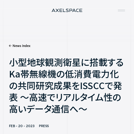
News Index
Company
小型地球観測衛星に搭載する
News
Ka帯無線機の低消費電力化
Services
の共同研究成果をISSCCで発
Missions
表 〜高速でリアルタイム性の
高いデータ通信へ〜
Contact
FEB - 20 - 2023
PRESS