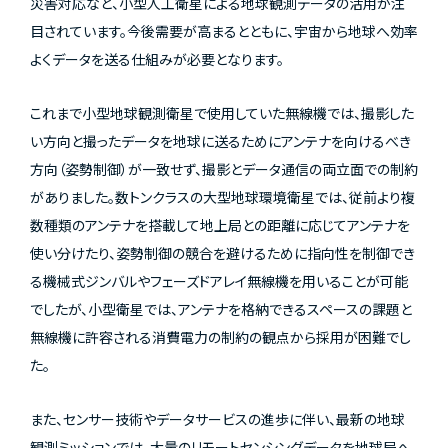
災害対応など、小型人工衛星による地球観測データの活用が注
目されています。今後需要が高まるとともに、宇宙から地球へ効率
よくデータを送る仕組みが必要となります。
これまで小型地球観測衛星で使用していた無線機では、撮影した
い方向と撮ったデータを地球に送るためにアンテナを向けるべき
方向（姿勢制御）が一致せず、撮影とデータ通信の両立面での制約
がありました。数トンクラスの大型地球環境衛星では、従前より複
数種類のアンテナを搭載して地上局との距離に応じてアンテナを
使い分けたり、姿勢制御の競合を避けるために指向性を制御でき
る機械式ジンバルやフェーズドアレイ無線機を用いることが可能
でしたが、小型衛星では、アンテナを格納できるスペースの課題と
無線機に許容される消費電力の制約の観点から採用が困難でし
た。
また、センサー技術やデータサービスの進歩に伴い、最新の地球
観測ミッションでは、大量のリモートセンシングデータを地球局へ