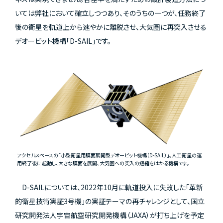
いては弊社において確立しつつあり、そのうちの一つが、任務終了
後の衛星を軌道上から速やかに離脱させ、大気圏に再突入させる
デオービット機構「D-SAIL」です。
アクセルスペースの「小型衛星用膜面展開型デオービット機構（D-SAIL）」。人工衛星の運
用終了後に起動し、大きな膜面を展開、大気圏への突入の短縮をはかる機構です。
D-SAILについては、2022年10月に軌道投入に失敗した「革新
的衛星技術実証3号機」の実証テーマの再チャレンジとして、国立
研究開発法人宇宙航空研究開発機構（JAXA）が打ち上げを予定