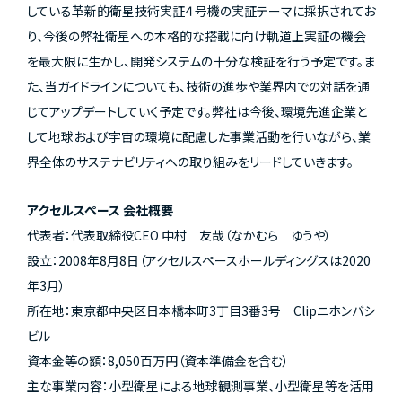
している革新的衛星技術実証４号機の実証テーマに採択されてお
り、今後の弊社衛星への本格的な搭載に向け軌道上実証の機会
を最大限に生かし、開発システムの十分な検証を行う予定です。ま
た、当ガイドラインについても、技術の進歩や業界内での対話を通
じてアップデートしていく予定です。弊社は今後、環境先進企業と
して地球および宇宙の環境に配慮した事業活動を行いながら、業
界全体のサステナビリティへの取り組みをリードしていきます。
アクセルスペース 会社概要
代表者：代表取締役CEO 中村 友哉（なかむら ゆうや）
設立：2008年8月8日（アクセルスペースホールディングスは2020
年3月）
所在地：東京都中央区日本橋本町3丁目3番3号 Clipニホンバシ
ビル
資本金等の額：8,050百万円（資本準備金を含む）
主な事業内容：小型衛星による地球観測事業、小型衛星等を活用