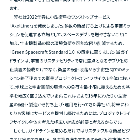
ます。
弊社は2022年春に小型衛星のワンストップサービス
「AxelLiner」を発表しました。多数の衛星打ち上げによる宇宙ミッ
ションを促進する立場として、スペースデブリを増やさないことに
加え、宇宙機製造の際の環境負荷を可能な限り削減するため、
「Green Spacecraft Standard 1.0」の策定に至りました。当ガイ
ドラインは、宇宙のサステナビリティで常に焦点となるデブリ化防
止装置の搭載だけでなく、衛星の設計段階から宇宙空間でのミッ
ション終了後までの衛星プロジェクトのライフサイクル全体におい
て、地球上と宇宙空間の環境への負荷を最小限に抑えるための基
準を幅広く盛り込んでいます。これはおよそ15年にわたり小型衛
星の設計・製造から打ち上げ・運用を行ってきた弊社が、将来にわ
たりお客様にサービスを提供し続けるためには、プロジェクトライ
フサイクル全体を考えた幅広い対応が必要と考えるからです。
しかし、ガイドラインを定めるだけではサステナブルな衛星ビジ
ネスは実現できません。各基準を満たすための設計製造方法につ