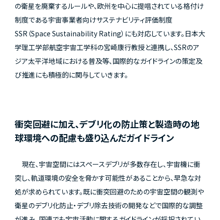
の衛星を廃棄するルールや、欧州を中心に提唱されている格付け
制度である宇宙事業者向けサステナビリティ評価制度
SSR（Space Sustainability Rating）にも対応しています。日本大
学理工学部航空宇宙工学科の宮崎康行教授と連携し、SSRのア
ジア太平洋地域における普及等、国際的なガイドラインの策定及
び推進にも積極的に関与していきます。
衝突回避に加え、デブリ化の防止策と製造時の地
球環境への配慮も盛り込んだガイドライン
現在、宇宙空間にはスペースデブリが多数存在し、宇宙機に衝
突し、軌道環境の安全を脅かす可能性があることから、早急な対
処が求められています。既に衝突回避のための宇宙空間の観測や
衛星のデブリ化防止・デブリ除去技術の開発などで国際的な調整
が進み、国連でも宇宙活動に関するガイドラインが採択されてい