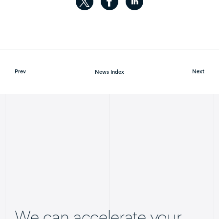
Prev
News Index
Next
We can accelerate your